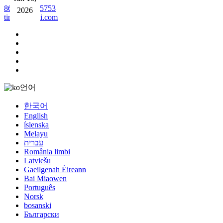
8615713855753
2026
2026
2026
2026
tina@jinblai.com
언어
한국어
English
íslenska
Melayu
עברית
România limbi
Latviešu
Gaeilgenah Éireann
Bai Miaowen
Português
Norsk
bosanski
Български