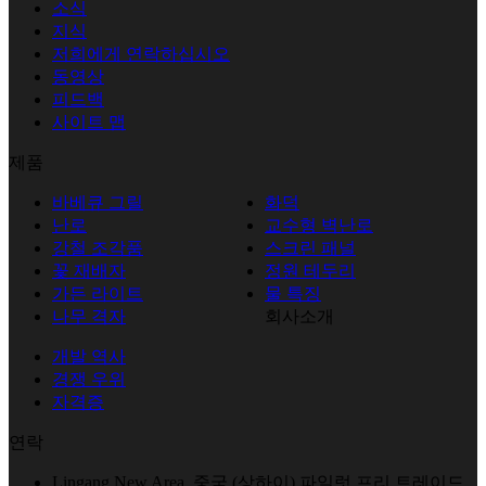
소식
지식
저희에게 연락하십시오
동영상
피드백
사이트 맵
제품
바베큐 그릴
화덕
난로
교수형 벽난로
강철 조각품
스크린 패널
꽃 재배자
정원 테두리
가든 라이트
물 특징
나무 격자
회사소개
개발 역사
경쟁 우위
자격증
연락
Lingang New Area, 중국 (상하이) 파일럿 프리 트레이드