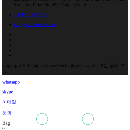
Zone 2nd Floor, No.979, Yunhan Road.
+8615713855753
tina@keweicorten.com
Copyright © Shanghai Kewei Technology Co., Ltd. 모든 권리 보
유.
whatsapp
skype
이메일
문의
Bag
0