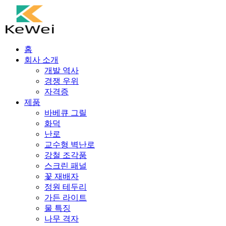
홈
회사 소개
개발 역사
경쟁 우위
자격증
제품
바베큐 그릴
화덕
난로
교수형 벽난로
강철 조각품
스크린 패널
꽃 재배자
정원 테두리
가든 라이트
물 특징
나무 격자